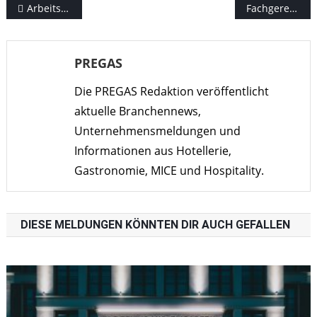
Beitragsnavigation
Arbeitszeit wie auf einem Girokonto sparen und verwenden
Fachgerechte Entsorgung von Alt- und Frittierfett in der Gastronomie
PREGAS
Die PREGAS Redaktion veröffentlicht
aktuelle Branchennews,
Unternehmensmeldungen und
Informationen aus Hotellerie,
Gastronomie, MICE und Hospitality.
DIESE MELDUNGEN KÖNNTEN DIR AUCH GEFALLEN