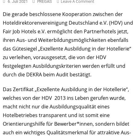
On
Leave A Comment
6. Juli 2021
PREGAS
„Exzellente
Die gerade beschlossene Kooperation zwischen der
Ausbildung
Hoteldirektorenvereinigung Deutschland e.V. (HDV) und
In
Der
Fair Job Hotels e.V. ermöglicht den Partnerhotels jetzt,
Hotellerie“
ihren Aus- und Weiterbildungsmöglichkeiten ebenfalls
–
das Gütesiegel „Exzellente Ausbildung in der Hotellerie“
Das
zu verleihen, vorausgesetzt, die von der HDV
Gütesiegel
Der
festgelegten Ausbildungskriterien werden erfüllt und
HDV
durch die DEKRA beim Audit bestätigt.
Für
Ausbildungsqualität
Das Zertifikat „Exzellente Ausbildung in der Hotellerie“,
Jetzt
welches von der HDV 2013 ins Leben gerufen wurde,
Auch
macht nicht nur die Ausbildungsqualität eines
Bei
Fair
Hotelbetriebes transparent und ist somit eine
Job
Orientierungshilfe für Bewerber*innen, sondern bildet
Hotels
auch ein wichtiges Qualitätsmerkmal für attraktive Aus-