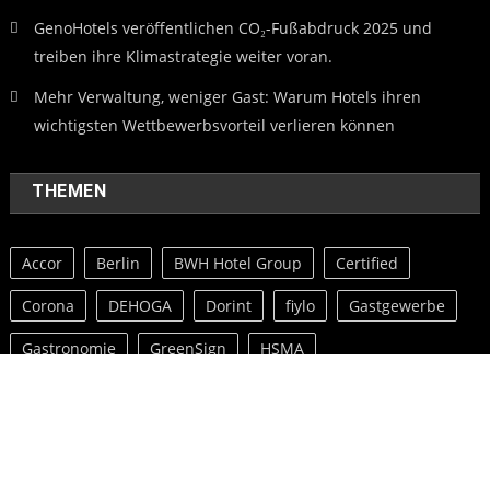
GenoHotels veröffentlichen CO₂-Fußabdruck 2025 und
treiben ihre Klimastrategie weiter voran.
Mehr Verwaltung, weniger Gast: Warum Hotels ihren
wichtigsten Wettbewerbsvorteil verlieren können
THEMEN
Accor
Berlin
BWH Hotel Group
Certified
Corona
DEHOGA
Dorint
fiylo
Gastgewerbe
Gastronomie
GreenSign
HSMA
ILLERHAUS Marketing
jobbörse
jobs
LOCATIONS Messe
MEET GERMANY
MICE
Pack4Food24
VDVO