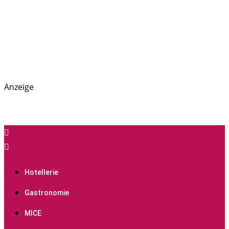
Anzeige
PREGAS: News- und Presseportal für die Hotellerie,
PREGAS
Gastronomie und MICE-Industrie
Hotellerie
Gastronomie
MICE