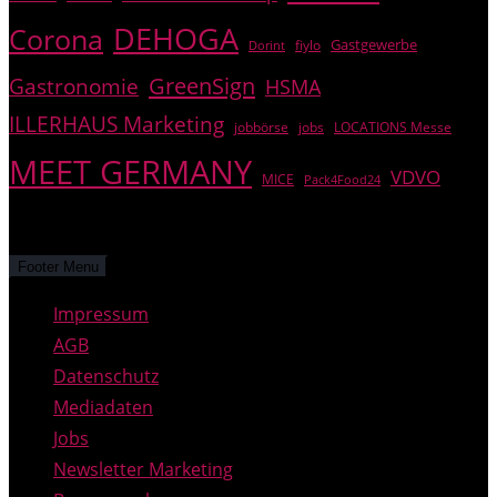
DEHOGA
Corona
Gastgewerbe
fiylo
Dorint
GreenSign
Gastronomie
HSMA
ILLERHAUS Marketing
jobbörse
jobs
LOCATIONS Messe
MEET GERMANY
VDVO
MICE
Pack4Food24
© PREGAS – alle Rechte vorbehalten.
Footer Menu
Impressum
AGB
Datenschutz
Mediadaten
Jobs
Newsletter Marketing