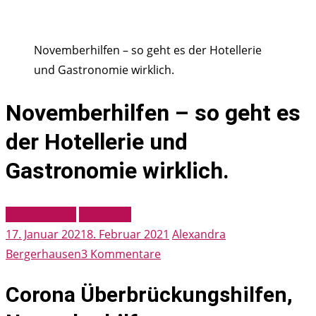
Novemberhilfen – so geht es der Hotellerie
und Gastronomie wirklich.
Novemberhilfen – so geht es
der Hotellerie und
Gastronomie wirklich.
Gastronomie
Hotellerie
17. Januar 2021
8. Februar 2021
Alexandra
zu
Bergerhausen
3 Kommentare
Novemberhilfen
Corona Überbrückungshilfen,
–
so