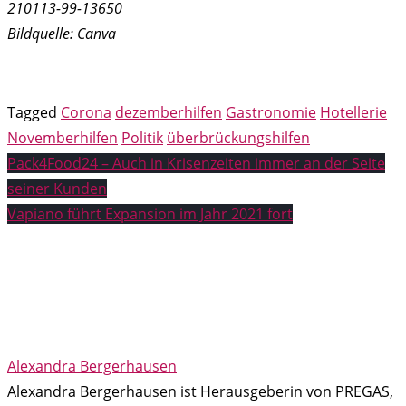
210113-99-13650
Bildquelle: Canva
Tagged
Corona
dezemberhilfen
Gastronomie
Hotellerie
Novemberhilfen
Politik
überbrückungshilfen
Beitragsnavigation
Pack4Food24 – Auch in Krisenzeiten immer an der Seite
seiner Kunden
Vapiano führt Expansion im Jahr 2021 fort
Alexandra Bergerhausen
Alexandra Bergerhausen ist Herausgeberin von PREGAS,