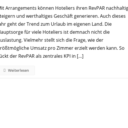
RevPAR
it Arrangements können Hoteliers ihren RevPAR nachhalti
Steigern:
teigern und werthaltiges Geschäft generieren. Auch dieses
Wie
ahr geht der Trend zum Urlaub im eigenen Land. Die
Hoteliers
auptsorge für viele Hoteliers ist demnach nicht die
Bestmöglich
uslastung. Vielmehr stellt sich die Frage, wie der
Vom
rößtmögliche Umsatz pro Zimmer erzielt werden kann. So
Tourismusboom
Profitieren
ückt der RevPAR als zentrales KPI in […]
Weiterlesen