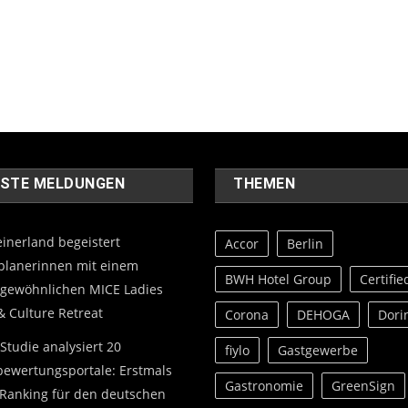
ESTE MELDUNGEN
THEMEN
einerland begeistert
Accor
Berlin
planerinnen mit einem
BWH Hotel Group
Certifie
gewöhnlichen MICE Ladies
& Culture Retreat
Corona
DEHOGA
Dori
Studie analysiert 20
fiylo
Gastgewerbe
bewertungsportale: Erstmals
Gastronomie
GreenSign
Ranking für den deutschen