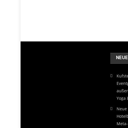
NEU
Kufst
Event
außer
Yoga 
Neue 
Hotel
Meta-