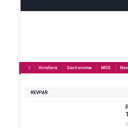
Skip
to
content
PREGAS
PREGAS: News- und Presseportal für die Hotell
Hotellerie
Gastronomie
MICE
Men
REVPAR