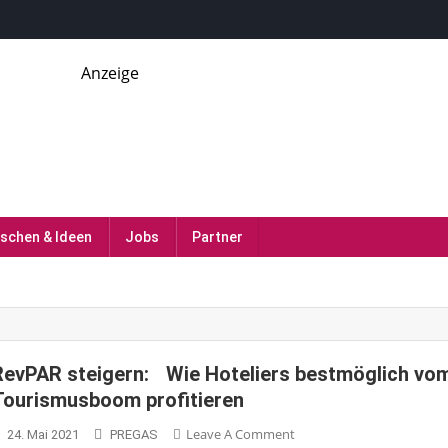
Anzeige
erie, Gastronomie und MICE-Industrie
schen & Ideen
Jobs
Partner
RevPAR steigern: Wie Hoteliers bestmöglich vo
Tourismusboom profitieren
On
Leave A Comment
24. Mai 2021
PREGAS