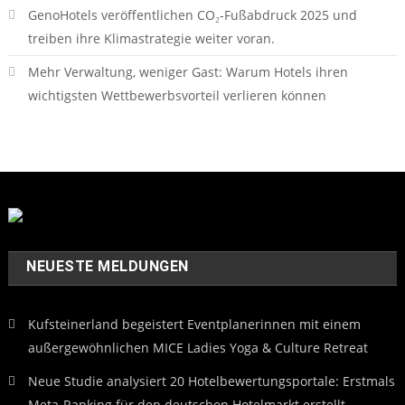
GenoHotels veröffentlichen CO₂-Fußabdruck 2025 und
treiben ihre Klimastrategie weiter voran.
Mehr Verwaltung, weniger Gast: Warum Hotels ihren
wichtigsten Wettbewerbsvorteil verlieren können
NEUESTE MELDUNGEN
Kufsteinerland begeistert Eventplanerinnen mit einem
außergewöhnlichen MICE Ladies Yoga & Culture Retreat
Neue Studie analysiert 20 Hotelbewertungsportale: Erstmals
Meta-Ranking für den deutschen Hotelmarkt erstellt