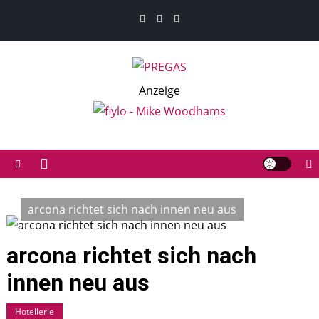
Skip
to
content
PREGAS
PREGAS: News- und Presseportal für die Hotellerie,
Anzeige
Gastronomie und MICE-Industrie
arcona richtet sich nach innen neu aus
arcona richtet sich nach
innen neu aus
Hotellerie