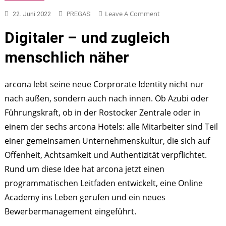
On
Leave A Comment
22. Juni 2022
PREGAS
Arcona
Digitaler – und zugleich
Richtet
Sich
menschlich näher
Nach
Innen
Neu
arcona lebt seine neue Corprorate Identity nicht nur
Aus
nach außen, sondern auch nach innen. Ob Azubi oder
Führungskraft, ob in der Rostocker Zentrale oder in
einem der sechs arcona Hotels: alle Mitarbeiter sind Teil
einer gemeinsamen Unternehmenskultur, die sich auf
Offenheit, Achtsamkeit und Authentizität verpflichtet.
Rund um diese Idee hat arcona jetzt einen
programmatischen Leitfaden entwickelt, eine Online
Academy ins Leben gerufen und ein neues
Bewerbermanagement eingeführt.