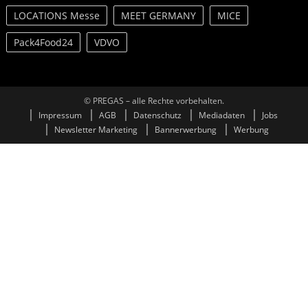
LOCATIONS Messe
MEET GERMANY
MICE
Pack4Food24
VDVO
© PREGAS – alle Rechte vorbehalten.
Impressum
AGB
Datenschutz
Mediadaten
Jobs
Newsletter Marketing
Bannerwerbung
Werbung