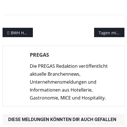
Beitragsnavigation
BWH Hotel Group expandiert im Nahen Osten
Tagen mit Panoramablick über dem Rhein
PREGAS
Die PREGAS Redaktion veröffentlicht
aktuelle Branchennews,
Unternehmensmeldungen und
Informationen aus Hotellerie,
Gastronomie, MICE und Hospitality.
DIESE MELDUNGEN KÖNNTEN DIR AUCH GEFALLEN