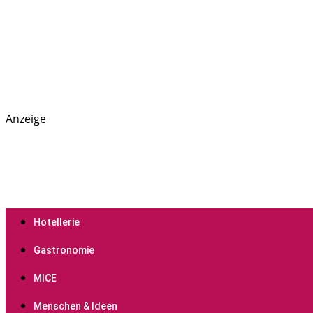
Anzeige
PREGAS: News- und Presseportal für die Hotellerie, Gastr
PREGAS
Hotellerie
Gastronomie
MICE
Menschen & Ideen