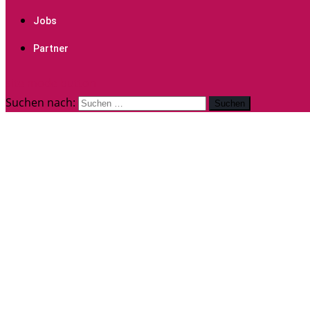
Jobs
Partner
site mode button
Suchen nach: