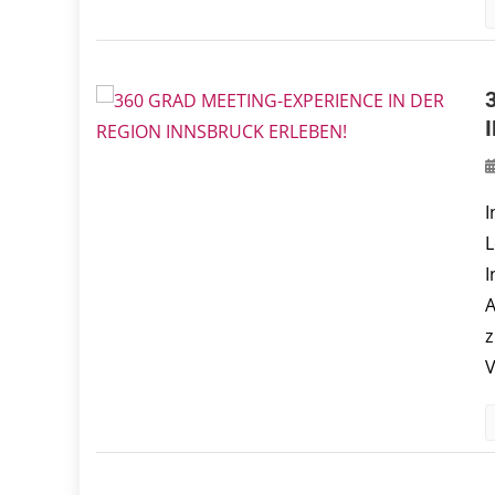
I
L
I
A
z
V