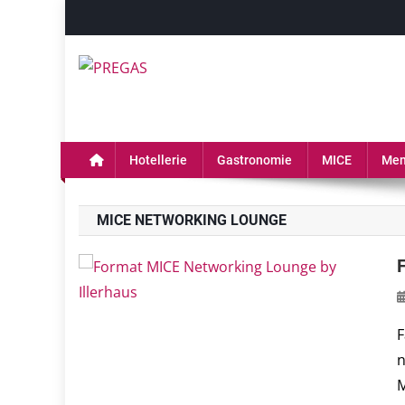
Skip
to
content
PREGAS
PREGAS: News- und Presseportal für die Hotell
Hotellerie
Gastronomie
MICE
Men
MICE NETWORKING LOUNGE
F
n
M