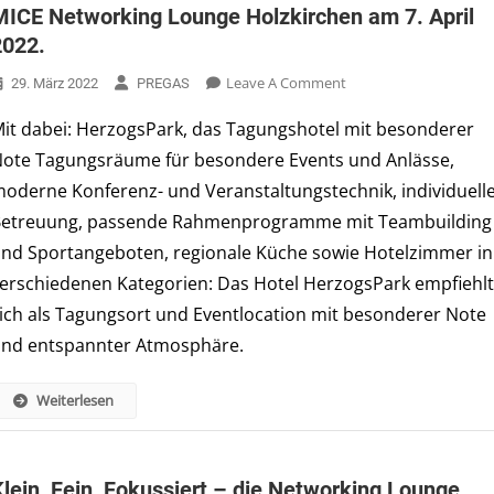
MICE Networking Lounge Holzkirchen am 7. April
2022.
On
Leave A Comment
29. März 2022
PREGAS
MICE
it dabei: HerzogsPark, das Tagungshotel mit besonderer
Networking
ote Tagungsräume für besondere Events und Anlässe,
Lounge
Holzkirchen
oderne Konferenz- und Veranstaltungstechnik, individuell
Am
etreuung, passende Rahmenprogramme mit Teambuilding
7.
nd Sportangeboten, regionale Küche sowie Hotelzimmer in
April
erschiedenen Kategorien: Das Hotel HerzogsPark empfiehl
2022.
ich als Tagungsort und Eventlocation mit besonderer Note
nd entspannter Atmosphäre.
Weiterlesen
Klein, Fein, Fokussiert – die Networking Lounge