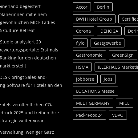
einerland begeistert
Accor
Berlin
planerinnen mit einem
BWH Hotel Group
Certifie
gewöhnlichen MICE Ladies
& Culture Retreat
Corona
DEHOGA
Dori
Studie analysiert 20
fiylo
Gastgewerbe
bewertungsportale: Erstmals
Gastronomie
GreenSign
Ranking für den deutschen
arkt erstellt
HSMA
ILLERHAUS Marketi
DESK bringt Sales-and-
jobbörse
jobs
ing-Software für Hotels an den
LOCATIONS Messe
MEET GERMANY
MICE
otels veröffentlichen CO₂-
druck 2025 und treiben ihre
Pack4Food24
VDVO
strategie weiter voran.
Verwaltung, weniger Gast: