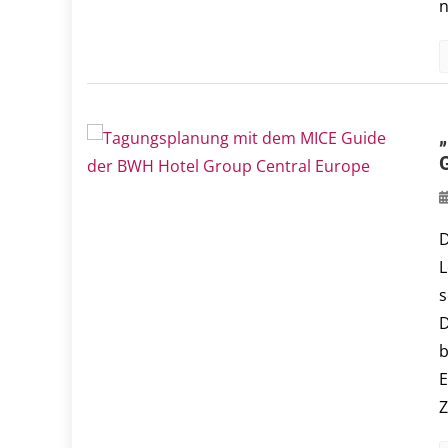
n
D
L
s
D
b
E
Z