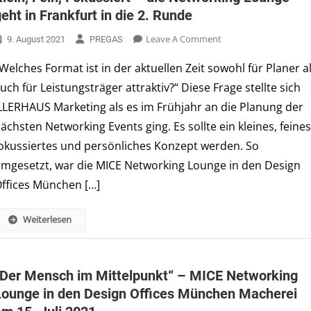
eht in Frankfurt in die 2. Runde
On
Leave A Comment
9. August 2021
PREGAS
Klein,
Welches Format ist in der aktuellen Zeit sowohl für Planer a
Fein,
uch für Leistungsträger attraktiv?“ Diese Frage stellte sich
Fokussiert
–
LLERHAUS Marketing als es im Frühjahr an die Planung der
Die
ächsten Networking Events ging. Es sollte ein kleines, feines
Networking
okussiertes und persönliches Konzept werden. So
Lounge
mgesetzt, war die MICE Networking Lounge in den Design
Geht
In
ffices München […]
Frankfurt
In
Weiterlesen
Die
2.
Runde
„Der Mensch im Mittelpunkt“ – MICE Networking
Lounge in den Design Offices München Macherei