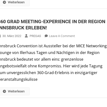
Hotel
Weiterlesen
Group
Central
Europe
360 GRAD MEETING-EXPERIENCE IN DER REGION
INNSBRUCK ERLEBEN!
On
Leave A Comment
30. März 2022
PREGAS
360
nnsbruck Convention ist Aussteller bei der MICE Networking
GRAD
ounge von Illerhaus Tagen und Nächtigen in der Region
MEETING-
EXPERIENCE
nnsbruck bedeutet vor allem eins: grenzenlose
IN
ngebotsvielfalt ohne Kompromiss. Hier wird jede Tagung
DER
um unvergesslichen 360-Grad-Erlebnis in einzigartiger
REGION
eranstaltungskulisse
INNSBRUCK
ERLEBEN!
Weiterlesen