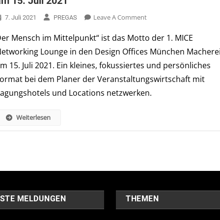
am 15. Juli 2021
On
Leave A Comment
7. Juli 2021
PREGAS
„Der
er Mensch im Mittelpunkt“ ist das Motto der 1. MICE
Mensch
etworking Lounge in den Design Offices München Machere
Im
Mittelpunkt“
m 15. Juli 2021. Ein kleines, fokussiertes und persönliches
–
ormat bei dem Planer der Veranstaltungswirtschaft mit
MICE
agungshotels und Locations netzwerken.
Networking
Lounge
Weiterlesen
In
Den
Design
Offices
München
Macherei
Am
15.
STE MELDUNGEN
THEMEN
Juli
2021