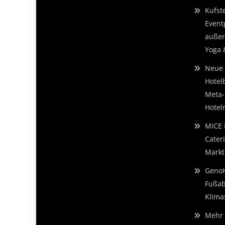
Kufst
Event
außer
Yoga 
Neue 
Hotel
Meta-
Hotelm
MICE 
Cater
Markt
GenoH
Fußab
Klima
Mehr 