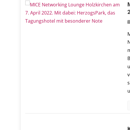
M
N
m
B
u
v
s
u