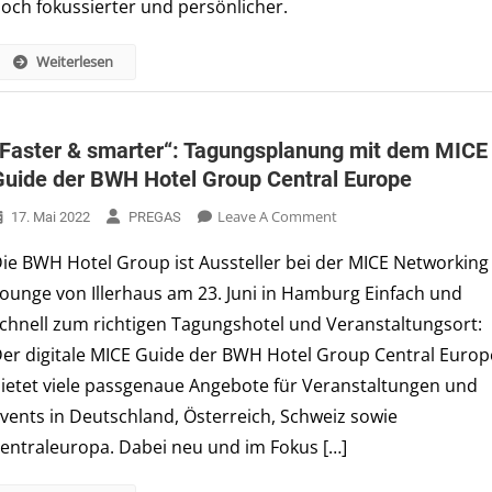
och fokussierter und persönlicher.
Illerhaus
Weiterlesen
„Faster & smarter“: Tagungsplanung mit dem MICE
Guide der BWH Hotel Group Central Europe
On
Leave A Comment
17. Mai 2022
PREGAS
„Faster
ie BWH Hotel Group ist Aussteller bei der MICE Networking
&
ounge von Illerhaus am 23. Juni in Hamburg Einfach und
Smarter“:
Tagungsplanung
chnell zum richtigen Tagungshotel und Veranstaltungsort:
Mit
er digitale MICE Guide der BWH Hotel Group Central Europ
Dem
ietet viele passgenaue Angebote für Veranstaltungen und
MICE
vents in Deutschland, Österreich, Schweiz sowie
Guide
Der
entraleuropa. Dabei neu und im Fokus […]
BWH