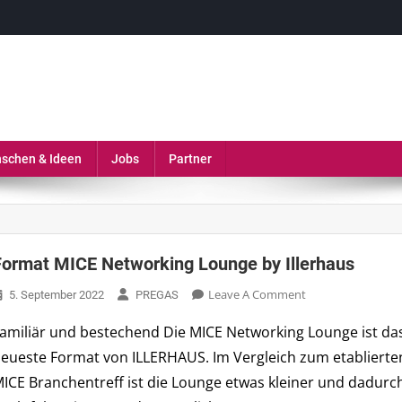
erie, Gastronomie und MICE-Industrie
schen & Ideen
Jobs
Partner
Format MICE Networking Lounge by Illerhaus
On
Leave A Comment
5. September 2022
PREGAS
Format
amiliär und bestechend Die MICE Networking Lounge ist da
MICE
eueste Format von ILLERHAUS. Im Vergleich zum etablierte
Networking
Lounge
ICE Branchentreff ist die Lounge etwas kleiner und dadurc
By