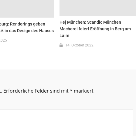
Hej München: Scandic München
urg: Renderings geben
Macherei feiert Eröffnung in Berg am
ick in das Design des Hauses
Laim
2025
14. Oktober 2022
.
Erforderliche Felder sind mit
*
markiert