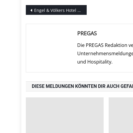
Beitragsnavigation
Engel & Völkers Hotel Consulting: Hotelinvestoren erwarten trotz Corona-Pandemie nur moderat fallende Kaufpreise
PREGAS
Die PREGAS Redaktion ve
Unternehmensmeldungen 
und Hospitality.
DIESE MELDUNGEN KÖNNTEN DIR AUCH GEFA