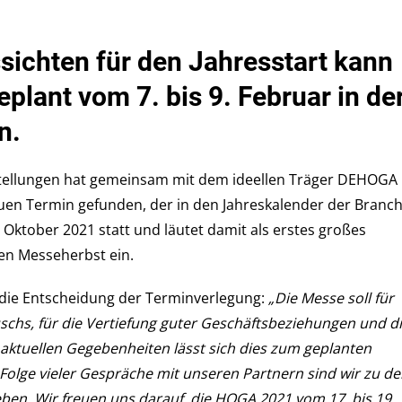
n
euer
sichten für den Jahresstart kann
ermin
ür
plant vom 7. bis 9. Februar in de
ie
HOGA
n.
021:
ie
ellungen hat gemeinsam mit dem ideellen Träger DEHOGA
HOGA
uen Termin gefunden, der in den Jahreskalender der Branc
ieht
n
 Oktober 2021 statt und läutet damit als erstes großes
en
en Messeherbst ein.
erbst
die Entscheidung der Terminverlegung:
„Die Messe soll für
uschs, für die Vertiefung guter Geschäftsbeziehungen und d
aktuellen Gegebenheiten lässt sich dies zum geplanten
n Folge vieler Gespräche mit unseren Partnern sind wir zu de
n. Wir freuen uns darauf, die HOGA 2021 vom 17. bis 19.