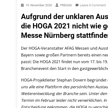
O
Leave A Comment
19. November 2020
PREGAS
N
Aufgrund der unklaren Aus
T
F
die HOGA 2021 nicht wie ge
D
Messe Nürnberg stattfinde
2
D
Der HOGA-Veranstalter AFAG Messen und Ausst
Bayern sowie großen Partnern bereits einen ne
Z
I
passt: Die HOGA 2021 findet nun vom 17. bis 19.
D
Branchenevent den Start in den gastgewerblich
H
HOGA-Projektleiter Stephan Dovern begründet 
uns alle eine Plattform des persönlichen Austa
Weiterentwicklung der Branche sein. Unter den 
Termin im Februar leider nicht verwirklichen. I
Entscheidung gekommen, die HOGA zu verschiebe