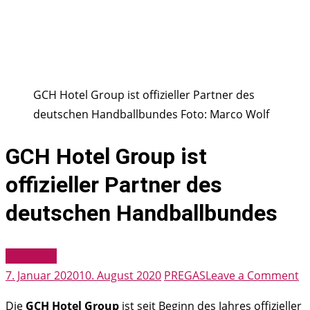
GCH Hotel Group ist offizieller Partner des
deutschen Handballbundes Foto: Marco Wolf
GCH Hotel Group ist
offizieller Partner des
deutschen Handballbundes
Hotellerie
o
7. Januar 2020
10. August 2020
PREGAS
Leave a Comment
G
Die
GCH Hotel Group
ist seit Beginn des Jahres offizieller