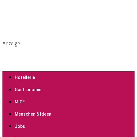
Anzeige
PREGAS: News- und Presseportal für die Hotellerie,
PREGAS
Gastronomie und MICE-Industrie
Hotellerie
Gastronomie
MICE
Menschen & Ideen
Jobs