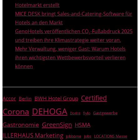
Hotelmarkt erstellt
MICE DESK bringt Sales-and-Catering-Software für
Hotels an den Markt
GenoHotels veröffentlichen CO₂-Fußabdruck 2025
und treiben ihre Klimastrategie weiter voran.
Mehr Verwaltung, weniger Gast: Warum Hotels
ihren wichtigsten Wettbewerbsvorteil verlieren
können
THEMEN
Certified
BWH Hotel Group
Accor
Berlin
DEHOGA
Corona
Gastgewerbe
fiylo
Dorint
GreenSign
Gastronomie
HSMA
ILLERHAUS Marketing
jobbörse
jobs
LOCATIONS Messe