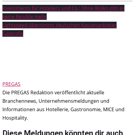
Beitragsnavigation
Investments für Hoteliers und Co.: Ohne Risiko gibt es
keine Rendite mehr
Lightspeed übernimmt deutschen Kassenanbieter
Gastrofix
PREGAS
Die PREGAS Redaktion veröffentlicht aktuelle
Branchennews, Unternehmensmeldungen und
Informationen aus Hotellerie, Gastronomie, MICE und
Hospitality.
Diese Meldungen könnten dir auch