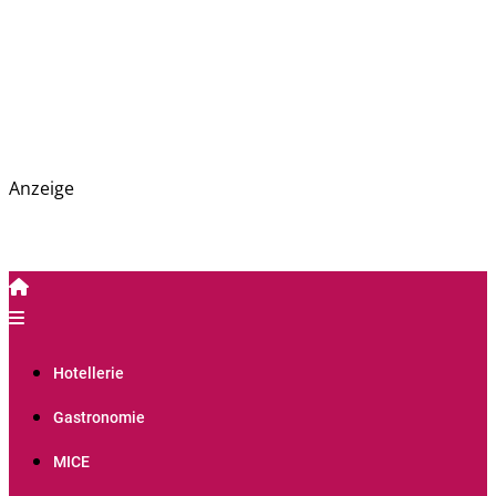
Anzeige
PREGAS: News- und Presseportal für die Hotellerie,
PREGAS
Gastronomie und MICE-Industrie
Hotellerie
Gastronomie
MICE