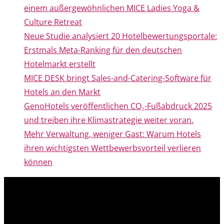
einem außergewöhnlichen MICE Ladies Yoga &
Culture Retreat
Neue Studie analysiert 20 Hotelbewertungsportale:
Erstmals Meta-Ranking für den deutschen
Hotelmarkt erstellt
MICE DESK bringt Sales-and-Catering-Software für
Hotels an den Markt
GenoHotels veröffentlichen CO₂-Fußabdruck 2025
und treiben ihre Klimastrategie weiter voran.
Mehr Verwaltung, weniger Gast: Warum Hotels
ihren wichtigsten Wettbewerbsvorteil verlieren
können