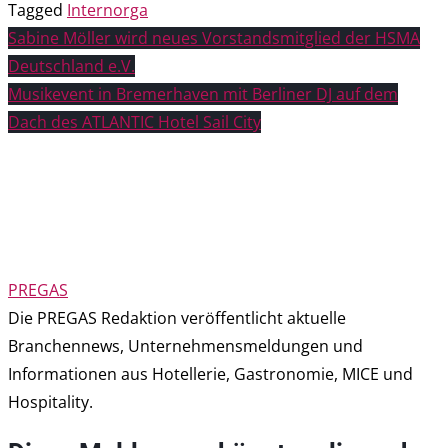
Tagged
Internorga
Beitragsnavigation
Sabine Möller wird neues Vorstandsmitglied der HSMA
Deutschland e.V.
Musikevent in Bremerhaven mit Berliner DJ auf dem
Dach des ATLANTIC Hotel Sail City
PREGAS
Die PREGAS Redaktion veröffentlicht aktuelle
Branchennews, Unternehmensmeldungen und
Informationen aus Hotellerie, Gastronomie, MICE und
Hospitality.