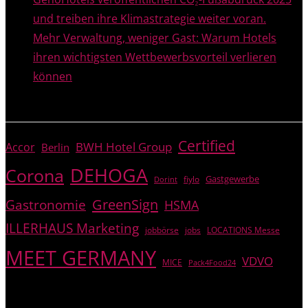
und treiben ihre Klimastrategie weiter voran.
Mehr Verwaltung, weniger Gast: Warum Hotels
ihren wichtigsten Wettbewerbsvorteil verlieren
können
THEMEN
Certified
BWH Hotel Group
Accor
Berlin
DEHOGA
Corona
Gastgewerbe
fiylo
Dorint
GreenSign
Gastronomie
HSMA
ILLERHAUS Marketing
jobbörse
jobs
LOCATIONS Messe
MEET GERMANY
VDVO
MICE
Pack4Food24
© PREGAS – alle Rechte vorbehalten.