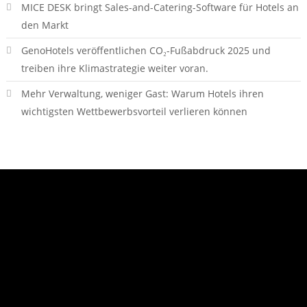
MICE DESK bringt Sales-and-Catering-Software für Hotels an
den Markt
GenoHotels veröffentlichen CO₂-Fußabdruck 2025 und
treiben ihre Klimastrategie weiter voran.
Mehr Verwaltung, weniger Gast: Warum Hotels ihren
wichtigsten Wettbewerbsvorteil verlieren können