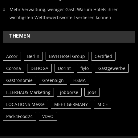
Mehr Verwaltung, weniger Gast: Warum Hotels ihren
wichtigsten Wettbewerbsvorteil verlieren können
THEMEN
Accor
Berlin
BWH Hotel Group
Certified
Corona
DEHOGA
Dorint
fiylo
Gastgewerbe
Gastronomie
GreenSign
HSMA
ILLERHAUS Marketing
jobbörse
jobs
LOCATIONS Messe
MEET GERMANY
MICE
Pack4Food24
VDVO