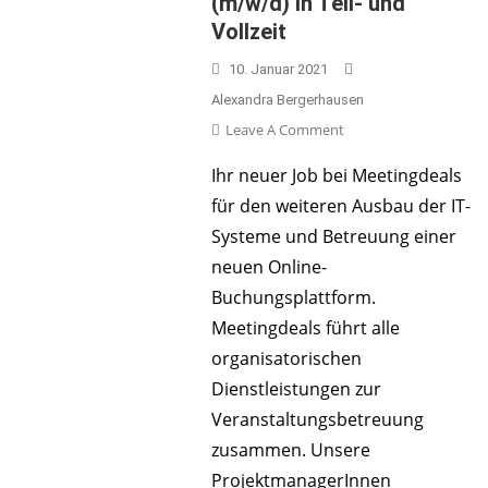
(m/w/d) in Teil- und
Vollzeit
10. Januar 2021
Alexandra Bergerhausen
On
Leave A Comment
Onboarding
Ihr neuer Job bei Meetingdeals
Manager
für den weiteren Ausbau der IT-
MICE
(m/w/d)
Systeme und Betreuung einer
In
neuen Online-
Teil-
Buchungsplattform.
Und
Meetingdeals führt alle
Vollzeit
organisatorischen
Dienstleistungen zur
Veranstaltungsbetreuung
zusammen. Unsere
ProjektmanagerInnen