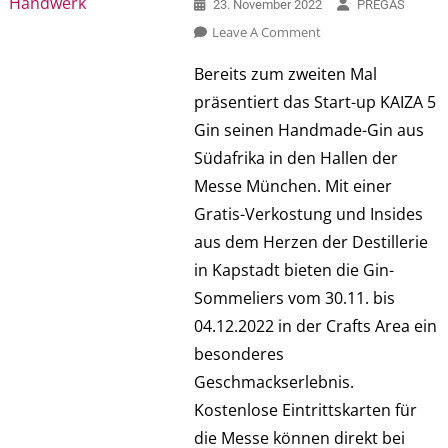
23. November 2022
PREGAS
On
Leave A Comment
Genuss
Bereits zum zweiten Mal
Erleben:
präsentiert das Start-up KAIZA 5
Start-
Up
Gin seinen Handmade-Gin aus
KAIZA
Südafrika in den Hallen der
5
Messe München. Mit einer
Gin
Gratis-Verkostung und Insides
Auf
Der
aus dem Herzen der Destillerie
Heim
in Kapstadt bieten die Gin-
+
Sommeliers vom 30.11. bis
Handwerk
04.12.2022 in der Crafts Area ein
besonderes
Geschmackserlebnis.
Kostenlose Eintrittskarten für
die Messe können direkt bei