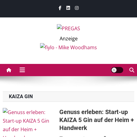
Skip
to
content
PREGAS
PREGAS: News- und Presseportal für die Hotellerie,
Anzeige
Gastronomie und MICE-Industrie
KAIZA GIN
Genuss erleben: Start-up
KAIZA 5 Gin auf der Heim +
Handwerk