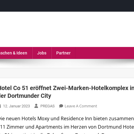
erie, Gastronomie und MICE-Industrie
schen & Ideen
Jobs
Partner
Hotel Co 51 eröffnet Zwei-Marken-Hotelkomplex i
der Dortmunder City
On
Leave A Comment
12. Januar 2023
PREGAS
Hotel
ie neuen Hotels Moxy und Residence Inn bieten zusamme
Co
11 Zimmer und Apartments im Herzen von Dortmund Hote
51
Eröffnet