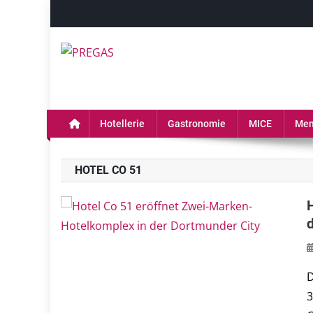
Skip
to
content
PREGAS
PREGAS: News- und Presseportal für die Hotell
Hotellerie
Gastronomie
MICE
Men
HOTEL CO 51
D
3