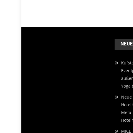
NEUE
Kufst
Event
außer
Yoga 
Neue 
Hotel
Meta-
Hotelm
MICE 