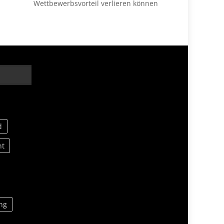
Wettbewerbsvorteil verlieren können
d
nt
ng