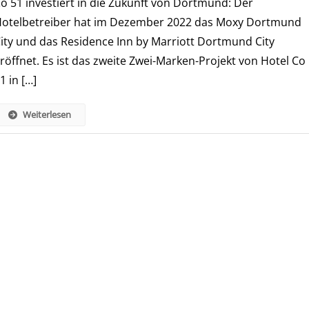
o 51 investiert in die Zukunft von Dortmund: Der
Zwei-
otelbetreiber hat im Dezember 2022 das Moxy Dortmund
Marken-
ity und das Residence Inn by Marriott Dortmund City
Hotelkomplex
röffnet. Es ist das zweite Zwei-Marken-Projekt von Hotel Co
In
Der
1 in […]
Dortmunder
City
Weiterlesen