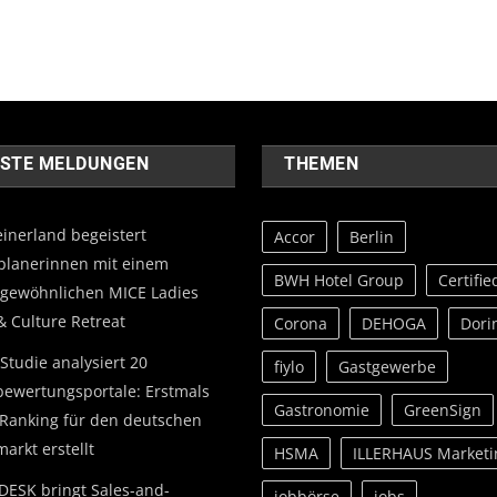
STE MELDUNGEN
THEMEN
einerland begeistert
Accor
Berlin
planerinnen mit einem
BWH Hotel Group
Certifie
gewöhnlichen MICE Ladies
& Culture Retreat
Corona
DEHOGA
Dori
Studie analysiert 20
fiylo
Gastgewerbe
bewertungsportale: Erstmals
Gastronomie
GreenSign
Ranking für den deutschen
arkt erstellt
HSMA
ILLERHAUS Marketi
DESK bringt Sales-and-
jobbörse
jobs