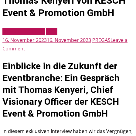
Thomas Kenyeri von KESCH
Event & Promotion GmbH
Menschen & Ideen
MICE
16. November 2023
16. November 2023
PREGAS
Leave a
on
Comment
Exklusiv
Einblicke in die Zukunft der
Interview
mit
Eventbranche: Ein Gespräch
Thomas
mit Thomas Kenyeri, Chief
Kenyeri
von
Visionary Officer der KESCH
KESCH
Event & Promotion GmbH
Event
&
In diesem exklusiven Interview haben wir das Vergnügen,
Promotion