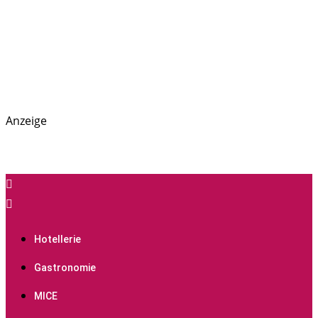
Anzeige
PREGAS: News- und Presseportal für die Hotellerie,
PREGAS
Gastronomie und MICE-Industrie
Hotellerie
Gastronomie
MICE