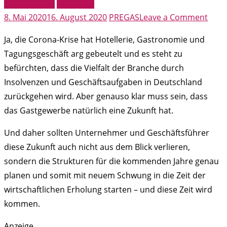
Gastronomie
Hotellerie
on
8. Mai 2020
16. August 2020
PREGAS
Leave a Comment
Inte
Ja, die Corona-Krise hat Hotellerie, Gastronomie und
für
Tagungsgeschäft arg gebeutelt und es steht zu
Firm
befürchten, dass die Vielfalt der Branche durch
Umwe
Insolvenzen und Geschäftsaufgaben in Deutschland
E-
zurückgehen wird. Aber genauso klar muss sein, dass
Mobil
das Gastgewerbe natürlich eine Zukunft hat.
wird
gefö
Und daher sollten Unternehmer und Geschäftsführer
diese Zukunft auch nicht aus dem Blick verlieren,
sondern die Strukturen für die kommenden Jahre genau
planen und somit mit neuem Schwung in die Zeit der
wirtschaftlichen Erholung starten – und diese Zeit wird
kommen.
Anzeige