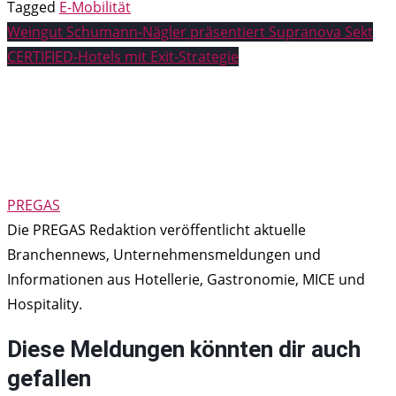
Tagged
E-Mobilität
Beitragsnavigation
Weingut Schumann-Nägler präsentiert Supranova Sekt
CERTIFIED-Hotels mit Exit-Strategie
PREGAS
Die PREGAS Redaktion veröffentlicht aktuelle
Branchennews, Unternehmensmeldungen und
Informationen aus Hotellerie, Gastronomie, MICE und
Hospitality.
Diese Meldungen könnten dir auch
gefallen