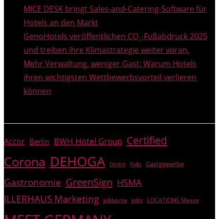
MICE DESK bringt Sales-and-Catering-Software für
Hotels an den Markt
GenoHotels veröffentlichen CO₂-Fußabdruck 2025
und treiben ihre Klimastrategie weiter voran.
Mehr Verwaltung, weniger Gast: Warum Hotels
ihren wichtigsten Wettbewerbsvorteil verlieren
können
THEMEN
Certified
BWH Hotel Group
Accor
Berlin
DEHOGA
Corona
Gastgewerbe
fiylo
Dorint
GreenSign
Gastronomie
HSMA
ILLERHAUS Marketing
jobbörse
jobs
LOCATIONS Messe