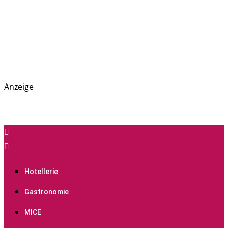
Anzeige
PREGAS: News- und Presseportal für die Hotellerie,
PREGAS
Gastronomie und MICE-Industrie
Hotellerie
Gastronomie
MICE