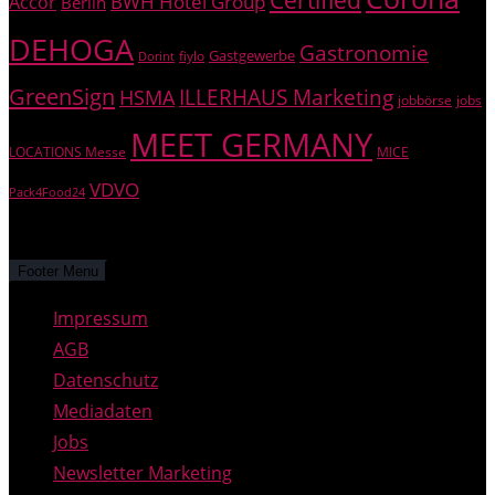
Certified
BWH Hotel Group
Accor
Berlin
DEHOGA
Gastronomie
Gastgewerbe
fiylo
Dorint
GreenSign
HSMA
ILLERHAUS Marketing
jobbörse
jobs
MEET GERMANY
LOCATIONS Messe
MICE
VDVO
Pack4Food24
© PREGAS – alle Rechte vorbehalten.
Footer Menu
Impressum
AGB
Datenschutz
Mediadaten
Jobs
Newsletter Marketing