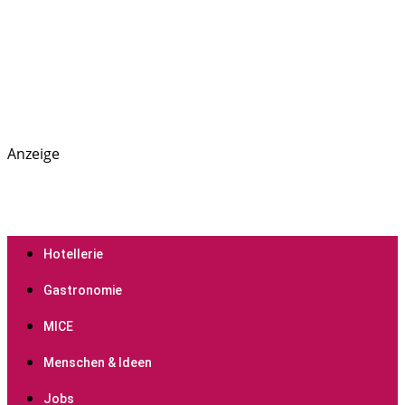
Anzeige
PREGAS: News- und Presseportal für die Hotellerie,
PREGAS
Gastronomie und MICE-Industrie
Hotellerie
Gastronomie
MICE
Menschen & Ideen
Jobs