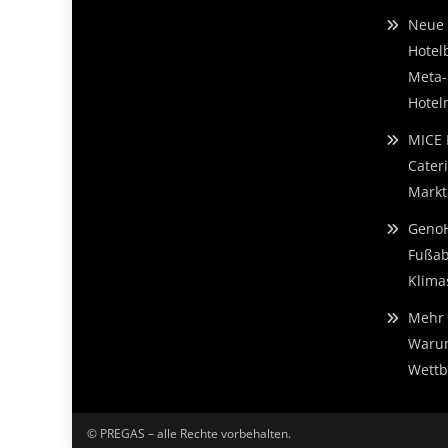
Neue 
Hotel
Meta-
Hotelm
MICE 
Cater
Markt
GenoH
Fußab
Klima
Mehr 
Warum
Wettb
© PREGAS – alle Rechte vorbehalten.