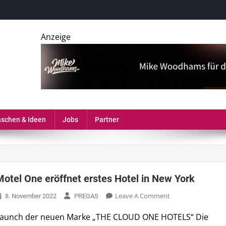
Anzeige
erie, Gastronomie und MICE-Industrie
schen & Ideen
Jobs
Partner
Motel One eröffnet erstes Hotel in New York
On
Leave A Comment
8. November 2022
PREGAS
Motel
aunch der neuen Marke „THE CLOUD ONE HOTELS“ Die
One