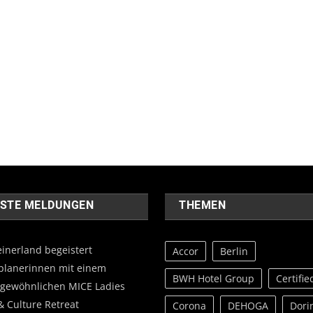
STE MELDUNGEN
THEMEN
einerland begeistert
Accor
Berlin
planerinnen mit einem
BWH Hotel Group
Certifie
gewöhnlichen MICE Ladies
& Culture Retreat
Corona
DEHOGA
Dori