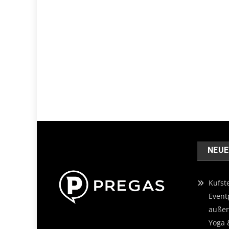
NEUE
Kufst
Event
außer
Yoga 