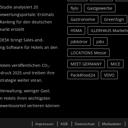
Studie analysiert 20
fiylo
Gastgewerbe
bewertungsportale: Erstmals
Gastronomie
GreenSign
Ranking für den deutschen
arkt erstellt
HSMA
ILLERHAUS Marketi
DESK bringt Sales-and-
jobbörse
jobs
ing-Software für Hotels an den
LOCATIONS Messe
MEET GERMANY
MICE
otels veröffentlichen CO₂-
druck 2025 und treiben ihre
Pack4Food24
VDVO
strategie weiter voran.
Verwaltung, weniger Gast:
 Hotels ihren wichtigsten
ewerbsvorteil verlieren können
Impressum
AGB
Datenschutz
Mediadaten