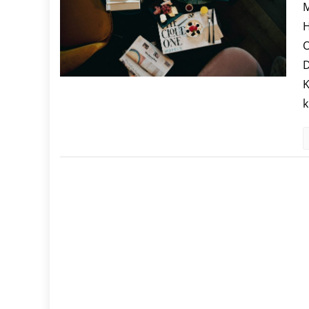
M
H
O
D
K
k