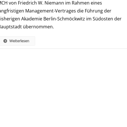
CH von Friedrich W. Niemann im Rahmen eines
Neu
Im
angfristigen Management-Vertrages die Führung der
Management
isherigen Akademie Berlin-Schmöckwitz im Südosten der
Der
Hauptstadt übernommen.
MCH
Weiterlesen