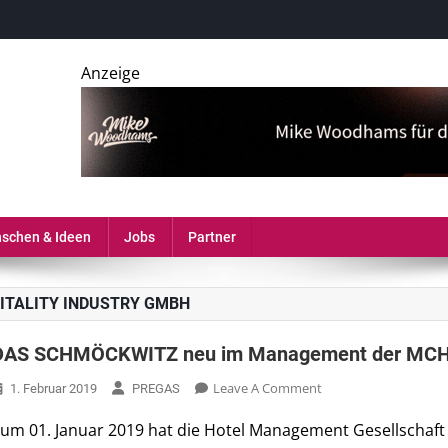
Anzeige
erie, Gastronomie und MICE-Industrie
schen & Ideen
Jobs
Partner
ITALITY INDUSTRY GMBH
DAS SCHMÖCKWITZ neu im Management der MC
On
Leave A Comment
1. Februar 2019
PREGAS
DAS
um 01. Januar 2019 hat die Hotel Management Gesellschaft
SCHMÖCKWITZ