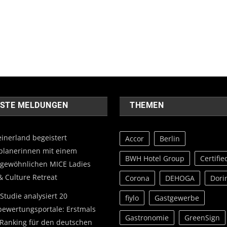
STE MELDUNGEN
THEMEN
einerland begeistert
Accor
Berlin
planerinnen mit einem
BWH Hotel Group
Certifie
gewöhnlichen MICE Ladies
& Culture Retreat
Corona
DEHOGA
Dori
Studie analysiert 20
fiylo
Gastgewerbe
bewertungsportale: Erstmals
Gastronomie
GreenSign
Ranking für den deutschen