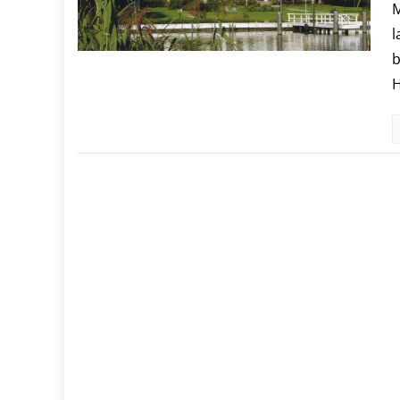
M
l
b