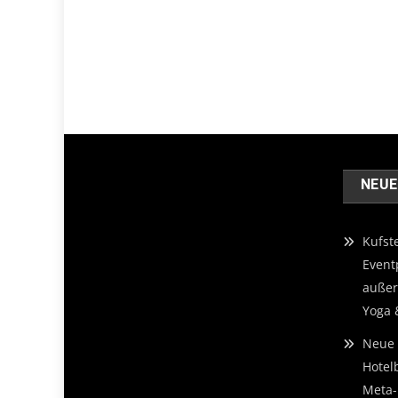
NEUE
Kufst
Event
außer
Yoga 
Neue 
Hotel
Meta-