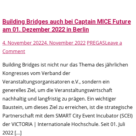
Building Bridges auch bei Captain MICE Future
am 01. Dezember 2022 in Berlin
4. November 2022
4. November 2022
PREGAS
Leave a
on
Comment
Building
Building Bridges ist nicht nur das Thema des jährlichen
Bridges
Kongresses vom Verband der
auch
Veranstaltungsorganisatoren e.V., sondern ein
bei
generelles Ziel, um die Veranstaltungswirtschaft
Captain
nachhaltig und langfristig zu prägen. Ein wichtiger
MICE
Baustein, um dieses Ziel zu erreichen, ist die strategische
Future
Partnerschaft mit dem SMART City Event Incubator (SCEI)
am
der VICTORIA | Internationale Hochschule. Seit 01. Juli
01.
2022 […]
Dezember