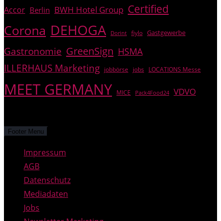
Certified
BWH Hotel Group
Accor
Berlin
DEHOGA
Corona
Gastgewerbe
fiylo
Dorint
GreenSign
Gastronomie
HSMA
ILLERHAUS Marketing
jobbörse
jobs
LOCATIONS Messe
MEET GERMANY
VDVO
MICE
Pack4Food24
© PREGAS – alle Rechte vorbehalten.
Footer Menu
Impressum
AGB
Datenschutz
Mediadaten
Jobs