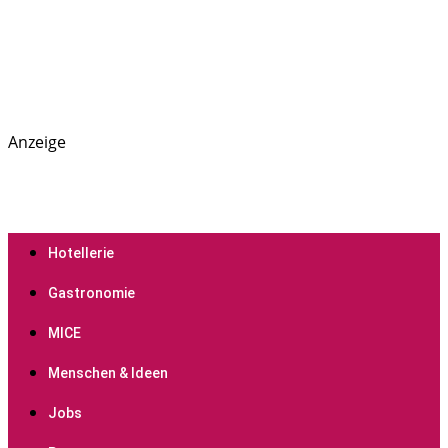
Anzeige
PREGAS: News- und Presseportal für die Hotellerie,
PREGAS
Gastronomie und MICE-Industrie
Hotellerie
Gastronomie
MICE
Menschen & Ideen
Jobs