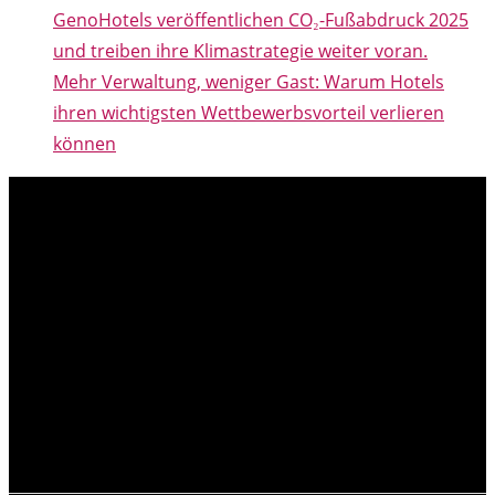
GenoHotels veröffentlichen CO₂-Fußabdruck 2025
und treiben ihre Klimastrategie weiter voran.
Mehr Verwaltung, weniger Gast: Warum Hotels
ihren wichtigsten Wettbewerbsvorteil verlieren
können
NEUESTE MELDUNGEN