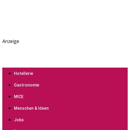
Anzeige
PREGAS: News- und Presseportal für die Hotellerie,
PREGAS
Gastronomie und MICE-Industrie
Hotellerie
Gastronomie
MICE
Menschen & Ideen
Jobs