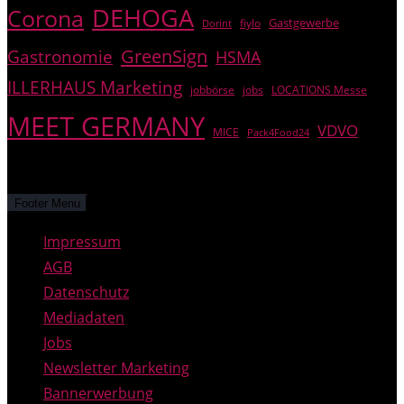
DEHOGA
Corona
Gastgewerbe
fiylo
Dorint
GreenSign
Gastronomie
HSMA
ILLERHAUS Marketing
jobbörse
jobs
LOCATIONS Messe
MEET GERMANY
VDVO
MICE
Pack4Food24
© PREGAS – alle Rechte vorbehalten.
Footer Menu
Impressum
AGB
Datenschutz
Mediadaten
Jobs
Newsletter Marketing
Bannerwerbung